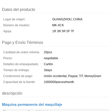
Datos del producto
Lugar de origen:
GUANGZHOU, CHINA
Número de modelo:
MK-XCK
Aguja:
1R 3R 5R 5F 7F
Pago y Envío Términos
Cantidad de orden mínima:
20pcs
Precio:
negotiable
Detalles de empaquetado:
Cartón
Tiempo de entrega:
3days
Condiciones de pago:
Unión occidental, Paypal, T/T, MoneyGram
Capacidad de la fuente:
1000000pieces/month
descripción
Máquina permanente del maquillaje