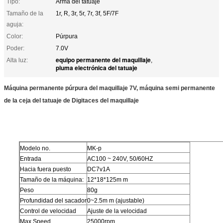
Tipo:
Arma del tatuaje
Tamaño de la
1r, R, 3r, 5r, 7r, 3f, 5F/7F
aguja:
Color:
Púrpura
Poder:
7.0V
equipo permanente del maquillaje
Alta luz:
,
pluma electrónica del tatuaje
Máquina permanente púrpura del maquillaje 7V, máquina semi permanente
de la ceja del tatuaje de Digitaces del maquillaje
Modelo no.
MK-p
Entrada
AC100 ~ 240V, 50/60HZ
Hacia fuera puesto
DC7v1A
Tamaño de la máquina:
12*18*125m m
Peso
80g
Profundidad del sacador
0~2.5m m (ajustable)
Control de velocidad
Ajuste de la velocidad
Max Speed
25000rpm