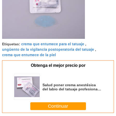
crema que entumece para el tatuaje
Etiquetas:
,
ungüento de la vigilancia postoperatoria del tatuaje
,
crema que entumece de la piel
Obtenga el mejor precio por
Salud poner crema anestésica
del labio del tatuaje profesional
del remiendo/certificación segura
del CE
Continuar