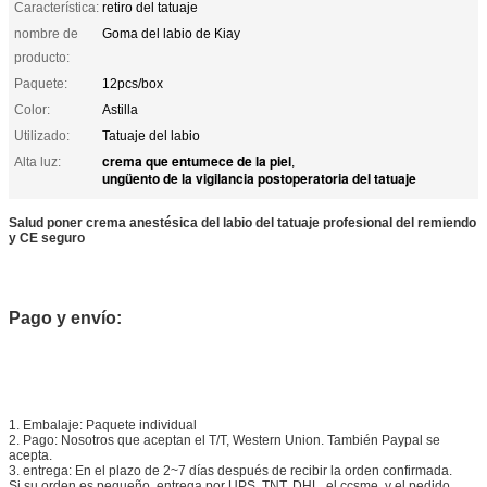
Característica:
retiro del tatuaje
nombre de
Goma del labio de Kiay
producto:
Paquete:
12pcs/box
Color:
Astilla
Utilizado:
Tatuaje del labio
crema que entumece de la piel
Alta luz:
,
ungüento de la vigilancia postoperatoria del tatuaje
Salud poner crema anestésica del labio del tatuaje profesional del remiendo
y CE seguro
Pago y envío:
1.
Embalaje:
Paquete individual
2.
Pago: Nosotros que aceptan el T/T, Western Union. También Paypal se
acepta.
3. entrega: En el plazo de 2~7 días después de recibir la orden confirmada.
Si su orden es pequeño, entrega por UPS, TNT, DHL, el ccsme, y el pedido