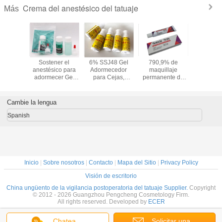
Crema del anestésico del tatuaje
Más
para las
Sostener el
6% SSJ48 Gel
790,9% de
35 ml
labial
anestésico para
Adormecedor
maquillaje
eliminació
e Crema
adormecer Gel
para Cejas,
permanente de
Hinch
ésica
indoloro 35ml
Delineador y
Goosica, crema
durante el
imiento
tatuaje de
Tatuajes - Crema
para tatuajes de
Gel anes
n Blue
microblading
Anestésica
cejas Dr. Numb.
Cambie la lengua
 Gel
perforante
Spanish
Inicio
|
Sobre nosotros
|
Contacto
|
Mapa del Sitio
|
Privacy Policy
Visión de escritorio
China ungüento de la vigilancia postoperatoria del tatuaje Supplier.
Copyright
© 2012 - 2026 Guangzhou Pengcheng Cosmetology Firm.
All rights reserved. Developed by
ECER
Chatea
Solicitar una