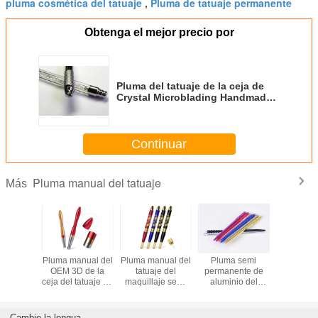
pluma cosmética del tatuaje
Pluma de tatuaje permanente
,
Obtenga el mejor precio por
Pluma del tatuaje de la ceja de
Crystal Microblading Handmade
Permanent Manual
Continuar
Pluma manual del tatuaje
Más
manual
Pluma manual del
Pluma manual del
Pluma semi
Crystal 
e Lucky
OEM 3D de la
tatuaje del
permanente de
Tattoo
brow
ceja del tatuaje de
maquillaje semi
aluminio del
púrpura,
blade
aluminio de
permanente de
tatuaje de la ceja
manual
 Tattoo
Microblading
Comestic de la
del OEM
tatua
belleza
permanen
Cambie la lengua