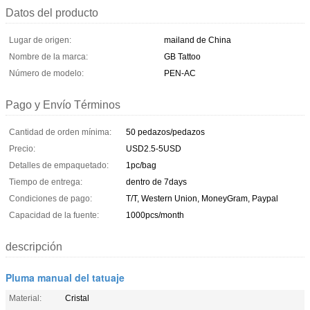
Datos del producto
Lugar de origen:
mailand de China
Nombre de la marca:
GB Tattoo
Número de modelo:
PEN-AC
Pago y Envío Términos
Cantidad de orden mínima:
50 pedazos/pedazos
Precio:
USD2.5-5USD
Detalles de empaquetado:
1pc/bag
Tiempo de entrega:
dentro de 7days
Condiciones de pago:
T/T, Western Union, MoneyGram, Paypal
Capacidad de la fuente:
1000pcs/month
descripción
Pluma manual del tatuaje
Material:
Cristal