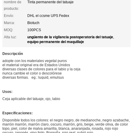
nombre de
Tinta permanente del tatuaje
producto:
Envío:
DHL el ccsme UPS Fedex
Marca:
Biotuch
MOQ:
100PCS
ungüento de la vigilancia postoperatoria del tatuaje
Alta luz:
,
equipo permanente del maquillaje
Descripción
adopte con los materiales vegetal puros
el material original era de Estados Unidos
diversas clases de colores para el labio y la ceja
nunca cambie el color o descolórese
diversas formas. eg.: luquid, emulsus
Usos:
Ceja aplicable del tatuaje, ojo, labio
Especificaciones:
Disponible todos los colores: el negro negro, de medianoche, negro azabache,
marrón marrón, marrón claro, oscuro, marrón, gris, beige, verde oliva, de color
topo, piel, color de malva amarilla, blanca, anaranjada, rosada, rojo rojo
oscuro, japonés, vino tinto, Borgoña, rojo real, subió rojo