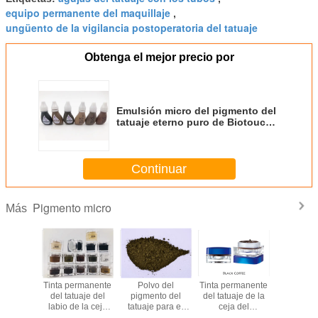
equipo permanente del maquillaje
,
ungüento de la vigilancia postoperatoria del tatuaje
Obtenga el mejor precio por
Emulsión micro del pigmento del
tatuaje eterno puro de Biotouch
para el lápiz de ojos de la ceja
Continuar
Pigmento micro
Más
o micro
Tinta permanente
Polvo del
Tinta permanente
Tatuaje 
inta del
del tatuaje del
pigmento del
del tatuaje de la
eterno
e de 22
labio de la ceja
tatuaje para el
ceja del
pigmento
 para el
del maquillaje del
polvo permanente
maquillaje PCD
para la 