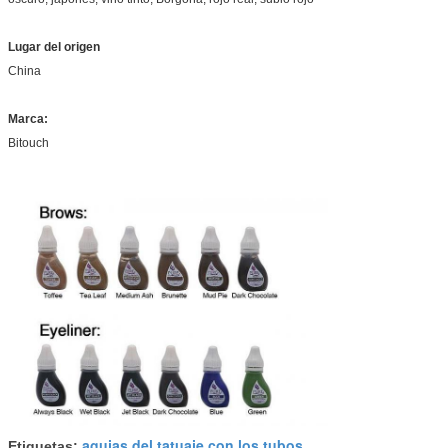
Lugar del origen
China
Marca:
Bitouch
agujas del tatuaje con los tubos
Etiquetas:
,