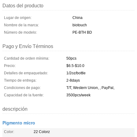
Datos del producto
Lugar de origen:
China
Nombre de la marca:
biotouch
Número de modelo:
PE-BTH BD
Pago y Envío Términos
Cantidad de orden mínima:
50pcs
Precio:
$6.5-$10.0
Detalles de empaquetado:
1/2oz/bottle
Tiempo de entrega:
2-8days
Condiciones de pago:
T/T, Western Union, , PayPal,
Capacidad de la fuente:
3500pcs/week
descripción
Pigmento micro
Color:
22 Colorz