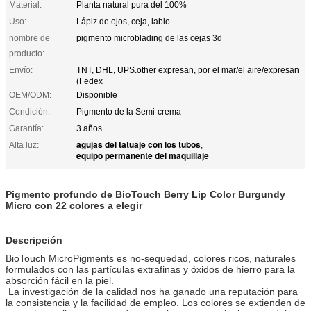
Material:
Planta natural pura del 100%
Uso:
Lápiz de ojos, ceja, labio
nombre de
pigmento microblading de las cejas 3d
producto:
Envío:
TNT, DHL, UPS.other expresan, por el mar/el aire/expresan
(Fedex
OEM/ODM:
Disponible
Condición:
Pigmento de la Semi-crema
Garantía:
3 años
agujas del tatuaje con los tubos
Alta luz:
,
equipo permanente del maquillaje
Pigmento profundo de BioTouch Berry Lip Color Burgundy
Micro con 22 colores a elegir
Descripción
BioTouch MicroPigments es no-sequedad, colores ricos, naturales
formulados con las partículas extrafinas y óxidos de hierro para la
absorción fácil en la piel.
La investigación de la calidad nos ha ganado una reputación para
la consistencia y la facilidad de empleo. Los colores se extienden de