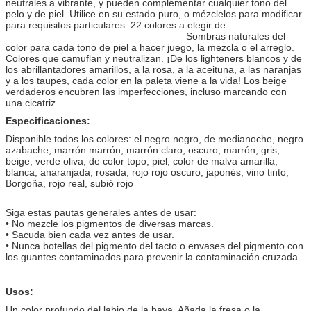
neutrales a vibrante, y pueden complementar cualquier tono del
pelo y de piel. Utilice en su estado puro, o mézclelos para modificar
para requisitos particulares. 22 colores a elegir de.
Sombras naturales del
color para cada tono de piel a hacer juego, la mezcla o el arreglo.
Colores que camuflan y neutralizan. ¡De los lighteners blancos y de
los abrillantadores amarillos, a la rosa, a la aceituna, a las naranjas
y a los taupes, cada color en la paleta viene a la vida! Los beige
verdaderos encubren las imperfecciones, incluso marcando con
una cicatriz.
Especificaciones:
Disponible todos los colores: el negro negro, de medianoche, negro
azabache, marrón marrón, marrón claro, oscuro, marrón, gris,
beige, verde oliva, de color topo, piel, color de malva amarilla,
blanca, anaranjada, rosada, rojo rojo oscuro, japonés, vino tinto,
Borgoña, rojo real, subió rojo
Siga estas pautas generales antes de usar:
• No mezcle los pigmentos de diversas marcas.
• Sacuda bien cada vez antes de usar.
• Nunca botellas del pigmento del tacto o envases del pigmento con
los guantes contaminados para prevenir la contaminación cruzada.
Usos:
Un color profundo del labio de la baya. Añada la fresa o la